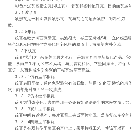
彩色水泥瓦包括面瓦(即主瓦)、脊瓦和各种配件瓦。目前面瓦虽
3．1 波形瓦
波形瓦是一种圆弧拱波形瓦．瓦与瓦之间配合紧密，对称性好．
致。
3．2 S形瓦
该瓦在欧洲叫西班牙瓦。拱波很大．截面呈标准S形．立体感远
黑色S形瓦用在明代或清代住宅风格的屋顶上．有清新古朴之感。
3．3平板瓦
该瓦型近10年来在美国最为流行．是沥青瓦的更新换代产品。
盖，从而产生不同的艺术风格。与沥青瓦相比。它坚固厚重。不怕大
瓦等．从而构成多姿多彩的平板瓦坡屋面系统。
3．3．1仿石型平板瓦
该瓦表面平整，通体色彩混合有如石纹。与用“文化石”装饰的墙
次下雨都是对屋面的一次清洗。
3．3．2仿木纹平板瓦
该瓦为通体彩色．表面呈现一条条有如钢锯锯出的木板纹路，给
3．3．3双片型平板瓦
该瓦中间有道深沟．每片瓦看上去成两片小瓦。盖在复杂多变的
3．3．4阴阳型平板瓦
该瓦是在双片型平板瓦的基础上．采用特殊工艺，使该平板瓦一