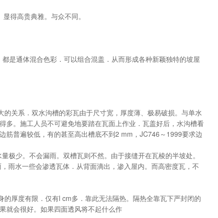
。显得高贵典雅。与众不同。
近．都是通体混合色彩．可以组合混盖．从而形成各种新颖独特的坡屋
大的关系．双水沟槽的彩瓦由于尺寸宽，厚度薄、极易破损。与单水
得多。施工人员不可避免地要踏在瓦面上作业．瓦盖好后，水沟槽看
遍较低，有的甚至高出槽底不到2 mm，JC746～1999要求边
水量极少。不会漏雨。双槽瓦则不然。由于接缝开在瓦棱的半坡处。
雨，雨水一些会渗透瓦体．从背面滴出，渗入屋内。而高密度瓦，不
的厚度有限．仅有l cm多．靠此无法隔热。隔热全靠瓦下严封闭的
果就会很好。如果四面透风将不起什么作