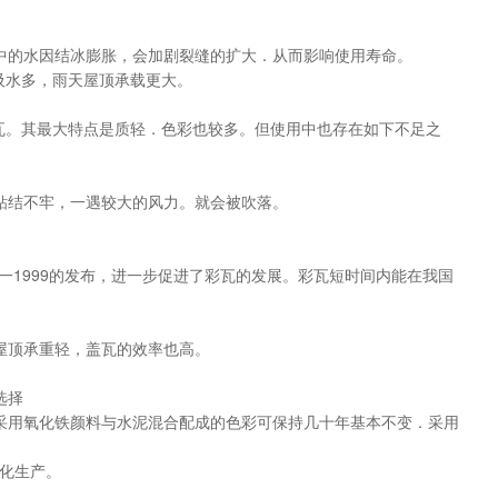
中的水因结冰膨胀，会加剧裂缝的扩大．从而影响使用寿命。
吸水多，雨天屋顶承载更大。
瓦。其最大特点是质轻．色彩也较多。但使用中也存在如下不足之
粘结不牢，一遇较大的风力。就会被吹落。
一1999的发布，进一步促进了彩瓦的发展。彩瓦短时间内能在我国
屋顶承重轻，盖瓦的效率也高。
选择
采用氧化铁颜料与水泥混合配成的色彩可保持几十年基本不变．采用
动化生产。