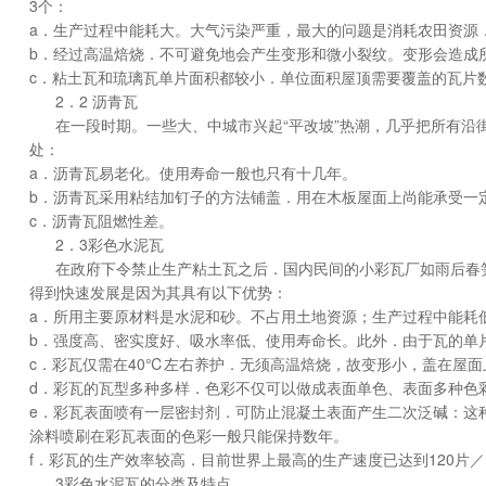
3个：
a．生产过程中能耗大。大气污染严重，最大的问题是消耗农田资源
b．经过高温焙烧．不可避免地会产生变形和微小裂纹。变形会造成
c．粘土瓦和琉璃瓦单片面积都较小．单位面积屋顶需要覆盖的瓦片数
2．2 沥青瓦
在一段时期。一些大、中城市兴起“平改坡”热潮，几乎把所有
处：
a．沥青瓦易老化。使用寿命一般也只有十几年。
b．沥青瓦采用粘结加钉子的方法铺盖．用在木板屋面上尚能承受一
c．沥青瓦阻燃性差。
2．3彩色水泥瓦
在政府下令禁止生产粘土瓦之后．国内民间的小彩瓦厂如雨后春笋般
得到快速发展是因为其具有以下优势：
a．所用主要原材料是水泥和砂。不占用土地资源；生产过程中能耗
b．强度高、密实度好、吸水率低、使用寿命长。此外．由于瓦的单
c．彩瓦仅需在40℃左右养护．无须高温焙烧，故变形小，盖在屋面
d．彩瓦的瓦型多种多样．色彩不仅可以做成表面单色、表面多种色
e．彩瓦表面喷有一层密封剂．可防止混凝土表面产生二次泛碱：这
涂料喷刷在彩瓦表面的色彩一般只能保持数年。
f．彩瓦的生产效率较高．目前世界上最高的生产速度已达到120片／
3彩色水泥瓦的分类及特点