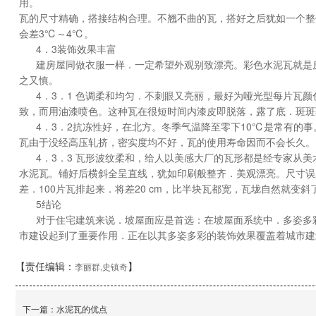
用。
瓦的尺寸精确，搭接结构合理。不翘不曲的瓦，搭好之后犹如一个整
会差3℃～4℃。
4．3装饰效果丰富
建房屋同做衣服一样．一定希望外观别致漂亮。彩色水泥瓦就是房
之又慎。
4．3．1 色调柔和均匀．不刺眼又亮丽，最好为哑光型每片
致，而用油漆喷色。这种瓦在很短时间内漆皮即脱落，露了底．斑斑
4．3．2抗冻性好，在北方。冬季气温降至零下10℃是常有的事
瓦由于没经高压轧挤，密实度均不好，瓦的使用寿命因而不会长久。
4．3．3 瓦形波纹柔和，给人以美感大厂的瓦形都是经专家
水泥瓦。铺好后横斜全呈直线，犹如印刷般整齐．美观漂亮。尺寸误
差．100片瓦排起来．将差20 cm，比半块瓦都宽，瓦垅自然就变
5结论
对于住宅建筑来说．坡屋面应是首选：在坡屋面系统中．多姿多
市建设起到了重要作用．正在以其多姿多彩的装饰效果覆盖着城市建
【责任编辑：
】
李丽群,史镇奇
下一篇：
水泥瓦的优点