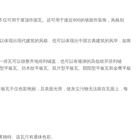
仅可用于屋顶作面瓦。还可用于接近900的墙面作装饰，风格别
可以体现出现代建筑的风格．也可以体现出中国古典建筑的风华．如将
每一排瓦可以很整齐地排列铺盖．也可以有规律的高低错开排列铺
型平板瓦、仿木纹平板瓦、双片型平板瓦、阴阳型平板瓦和金鹰平板
种平板瓦不仅色彩艳丽，且表面光滑．使灰尘污物无法留在瓦面上．每
果独特。该瓦只有通体色彩。