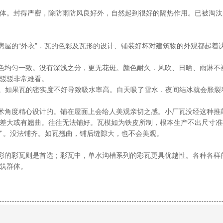
体。封得严密，除防雨防风良好外，自然起到很好的隔热作用。已被淘汰
屋的“外衣”．瓦的色彩及瓦形的设计、铺装好坏对建筑物的外观都起着决
瓦颜色均匀一致。没有深浅之分，更无花斑。颜色耐久．风吹、日晒、雨淋
驳驳非常难看。
。如果瓦的密实度不好导致吸水率高。白天吸了雪水．夜间结冰就会胀裂着
从美术角度精心设计的。铺在屋面上会给人美观亲切之感。小厂瓦没经这种
差大或有翘曲。往往无法铺好。瓦模如为铁皮所制，根本生产不出尺寸准确
斜了。没法铺齐。如瓦翘曲，铺后缝隙大，也不会美观。
彩的彩瓦则是首选；彩瓦中，单水沟槽系列的彩瓦更具优越性。各种各样
筑群体。