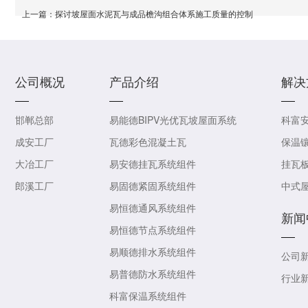
上一篇：
探讨坡屋面水泥瓦与成品檐沟组合体系施工质量的控制
公司概况
产品介绍
解决
邯郸总部
易能德BIPV光优瓦坡屋面系统
科富安
成安工厂
瓦德彩色混凝土瓦
保温
大冶工厂
易安德挂瓦系统组件
挂瓦
郎溪工厂
易固德紧固系统组件
中式
易恒德通风系统组件
新闻
易恒德节点系统组件
易顺德排水系统组件
公司
易普德防水系统组件
行业
科富保温系统组件