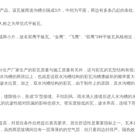
新产品。该瓦被两道沟槽分隔成3片，中间为平面，两边有多条凸起的条纹
人称之为琴弦式平板瓦。
两小片，故名双鹰平板瓦。“金鹰”、“飞鹰”、“双鹰”3种平板瓦风格相
。
分生产厂家生产的彩瓦质量与施工质量有关外．还与彩瓦的瓦型结构有很
水沟槽的两倍以上．也就是说双水沟槽结构的彩瓦沟槽遭破坏的概率要大
水位置。加之．双水沟槽结构的彩瓦，由于制作上的原因．其水沟槽的边筋普
，缝隙很小，形成“S”型接缝。不怕刮风．雨水滴人接缝后进入水沟槽的
．瓦的抗渗性能对防漏的影响也很大。密实度较低的瓦，渗水率高，连续下
高．对居住条件自然提出更高要求。居住舒适性是重要指标之一。瓦本身
，虽然两层玻璃间仅有一层薄薄的的空气层．但只要四边封得严。隔热效