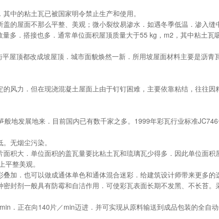
．其中的粘土瓦已被国家明令禁止生产和使用。
所盖的屋面不那么平整、美观；微小裂纹易渗水．如遇冬季低温．渗入缝
量多．搭接也多．通常单位面积屋顶质量大于55 kg，m2，其中粘土瓦
沿街平屋顶都改成坡屋顶．城市面貌焕然一新．所用坡屋面材料主要是沥青
定的风力．但在现浇混凝土屋面上由于钉钉困难，主要依靠粘结，往往因
地发展地来．目前国内已有数千家之多。1999年彩瓦行业标准JC746
低。无烟尘污染。
片面积大．单位面积的盖瓦量要比粘土瓦和琉璃瓦少得多．因此单位面积
上平整美观。
彩叠加．也可以做成通体单色和通体混合迷彩．给建筑设计师带来更多的
种密封剂一般具有防霉和自洁作用．可使彩瓦表面长期不发黑、不长苔。
min．正在向140片／min迈进．并可实现从原料输送到成品包装的全自