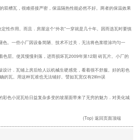
的双槽瓦，很难搭接严密，保温隔热性能必然不好。两者的保温效果
定性作用。而且．房屋这个“外衣”一穿就是几十年。因而选瓦时要慎
不褪色。一些小厂因设备简陋、技术不过关．无法将色浆喷涂均匀一
色层。使其慢慢剥落，进而损坏瓦2009年第12期 砖瓦片。小厂的
推敲设计．瓦铺上房后给人以机械生硬感觉，看着很不舒服。好的彩色
的瓦。用这种瓦谁也无法铺好。譬如瓦宽仅有2Ⅱlm误
的彩色小泥瓦给日益复杂多变的坡屋面带来了无穷的魅力．对美化城
(Top) 返回页面顶端