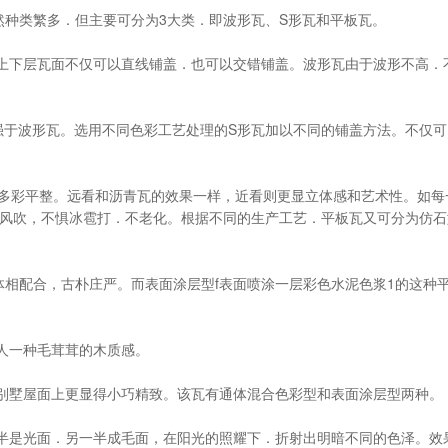
然种类繁多．但主要可分为3大类．即波形瓦、S形瓦和平板瓦。
上下层瓦面不仅可以直线铺盖．也可以交错铺盖。波形瓦由于波形不高．不
强于波形瓦。选用不同色彩工艺处理的S形瓦加以不同的铺盖方法。不仅
它多彩平整。远看和沥青瓦的效果一样，近看则更显立体感和艺术性。如
风吹，不惧冰雹打．不老化。根据不同的生产工艺．平板瓦又可分为仿石
体相配合，古朴庄严。而表面涂层型f表面喷涂一层彩色水泥色浆1的这
人一种毛茸茸的木质感。
别墅屋面上更显得小巧精致。该瓦有通体混合色彩型和表面涂层型两种。
半是光面．另一半成毛面，在阳光的照耀下．折射出明暗不同的色泽。效