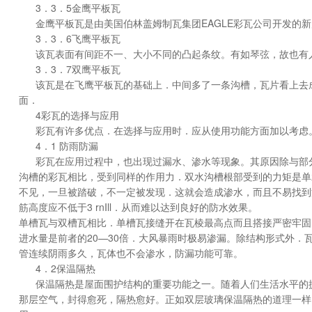
3．3．5金鹰平板瓦
金鹰平板瓦是由美国伯林盖姆制瓦集团EAGLE彩瓦公司开发的
3．3．6飞鹰平板瓦
该瓦表面有间距不一、大小不同的凸起条纹。有如琴弦，故也有
3．3．7双鹰平板瓦
该瓦是在飞鹰平板瓦的基础上．中间多了一条沟槽，瓦片看上去成
面．
4彩瓦的选择与应用
彩瓦有许多优点．在选择与应用时．应从使用功能方面加以考虑
4．1 防雨防漏
彩瓦在应用过程中，也出现过漏水、渗水等现象。其原因除与部
沟槽的彩瓦相比，受到同样的作用力．双水沟槽根部受到的力矩是单
不见，一旦被踏破，不一定被发现．这就会造成渗水，而且不易找到渗
筋高度应不低于3 rnIll．从而难以达到良好的防水效果。
单槽瓦与双槽瓦相比．单槽瓦接缝开在瓦棱最高点而且搭接严密牢固
进水量是前者的20—30倍．大风暴雨时极易渗漏。除结构形式外
管连续阴雨多久，瓦体也不会渗水，防漏功能可靠。
4．2保温隔热
保温隔热是屋面围护结构的重要功能之一。随着人们生活水平的提
那层空气，封得愈死，隔热愈好。正如双层玻璃保温隔热的道理一样